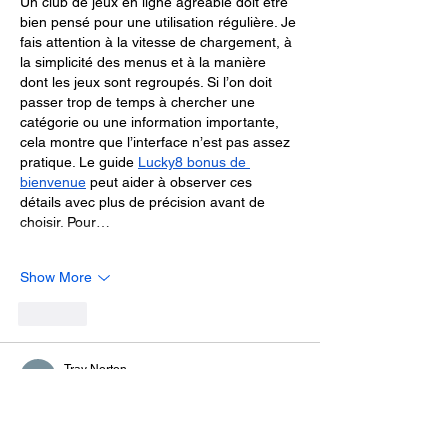
Un club de jeux en ligne agréable doit être 
bien pensé pour une utilisation régulière. Je 
fais attention à la vitesse de chargement, à 
la simplicité des menus et à la manière 
dont les jeux sont regroupés. Si l’on doit 
passer trop de temps à chercher une 
catégorie ou une information importante, 
cela montre que l’interface n’est pas assez 
pratique. Le guide 
Lucky8 bonus de 
bienvenue
 peut aider à observer ces 
détails avec plus de précision avant de 
choisir. Pour…
Show More
Like
Tray Norton
Jun 07
Avec l’expérience, je comprends mieux que 
chaque plateforme a sa logique interne, 