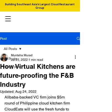
Building Southeast Asia's Largest Cloud Restaurant
Group
Post
All Posts
Muntaha Murad
All Posts
Jul 25, 2022
1 min read
How Virtual Kitchens are
Home post
future-proofing the F&B
Industry
Updated:
Aug 24, 2022
Alibaba-backed VC firm joins $5m 
round of Philippine cloud kitchen firm 
CloudEats will use the fresh funds to 