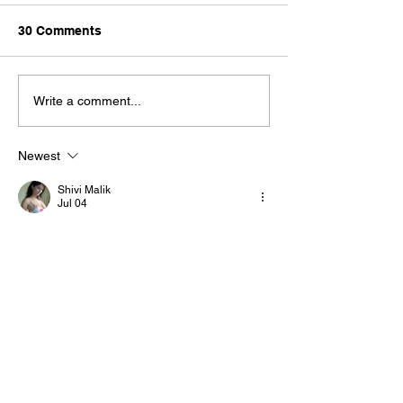
30 Comments
CloudEats raises US$5M
Forbe’s Asia 10
Write a comment...
in Series A
Watch
Newest
Shivi Malik
Jul 04