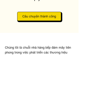
Câu chuyện thành công
Chúng tôi là chuỗi nhà hàng bếp đám mây tiên
phong trong việc phát triển các thương hiệu
online thế hệ mới và công nghệ bếp đám mây
độc quyền
CÔNG TY