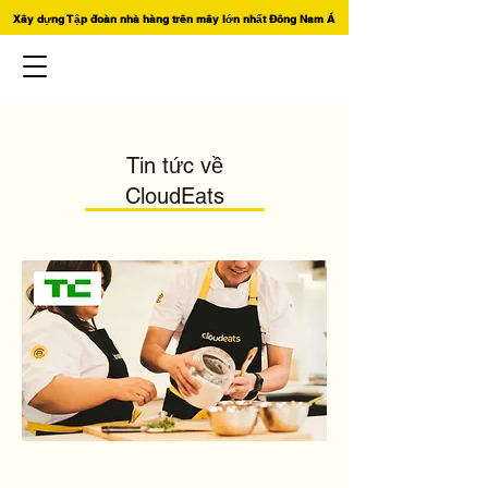
Xây dựng Tập đoàn nhà hàng trên mây lớn nhất Đông Nam Á
Tin tức về
CloudEats